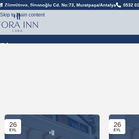
Zümrütova, Sinanoğlu Cd. No:73, Muratpaşa/Antalya
0532 01
Skip to navigation
Skip to main content
Blog
Anasayfa
Blog
26
26
EYL
EYL