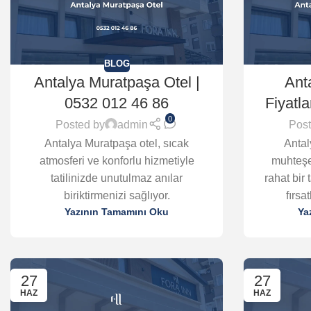
BLOG
Antalya Muratpaşa Otel |
Ant
0532 012 46 86
Fiyatla
0
Posted by
admin
Post
Antalya Muratpaşa otel, sıcak
Antal
atmosferi ve konforlu hizmetiyle
muhteşe
tatilinizde unutulmaz anılar
rahat bir 
biriktirmenizi sağlıyor.
fırsa
Yazının Tamamını Oku
Ya
27
27
HAZ
HAZ