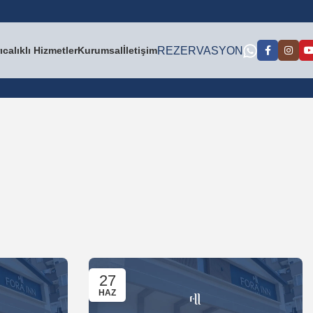
ıcalıklı Hizmetler
Kurumsal
İletişim
REZERVASYON
27
HAZ