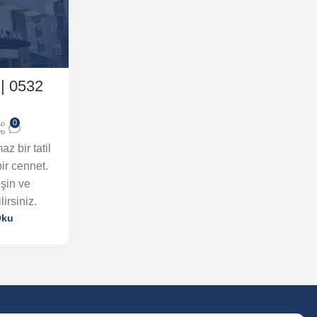
 | 0532
0
z bir tatil
ir cennet.
şin ve
irsiniz.
Oku