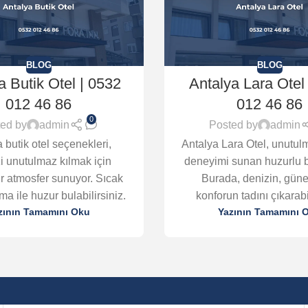
BLOG
BLOG
a Butik Otel | 0532
Antalya Lara Otel
012 46 86
012 46 86
0
ed by
admin
Posted by
admin
 butik otel seçenekleri,
Antalya Lara Otel, unutulma
izi unutulmaz kılmak için
deneyimi sunan huzurlu b
r atmosfer sunuyor. Sıcak
Burada, denizin, güne
ama ile huzur bulabilirsiniz.
konforun tadını çıkarabil
zının Tamamını Oku
Yazının Tamamını 