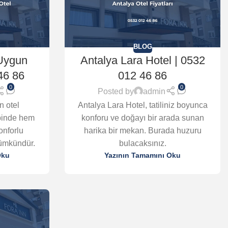
BLOG
Uygun
Antalya Lara Hotel | 0532
46 86
012 46 86
0
0
Posted by
admin
n otel
Antalya Lara Hotel, tatiliniz boyunca
lbinde hem
konforu ve doğayı bir arada sunan
onforlu
harika bir mekan. Burada huzuru
ümkündür.
bulacaksınız.
Oku
Yazının Tamamını Oku