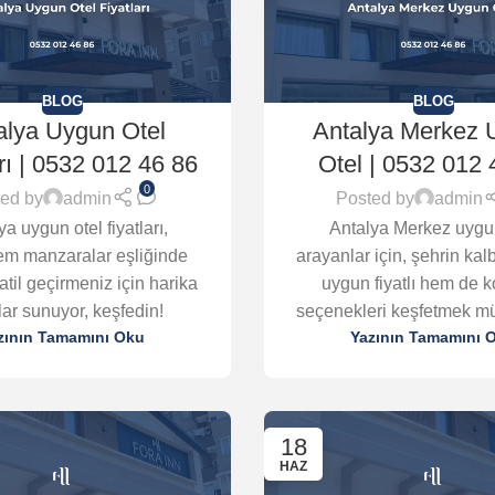
BLOG
BLOG
alya Uygun Otel
Antalya Merkez 
rı | 0532 012 46 86
Otel | 0532 012 
0
ed by
admin
Posted by
admin
ya uygun otel fiyatları,
Antalya Merkez uygu
m manzaralar eşliğinde
arayanlar için, şehrin ka
tatil geçirmeniz için harika
uygun fiyatlı hem de k
tlar sunuyor, keşfedin!
seçenekleri keşfetmek m
zının Tamamını Oku
Yazının Tamamını 
18
HAZ