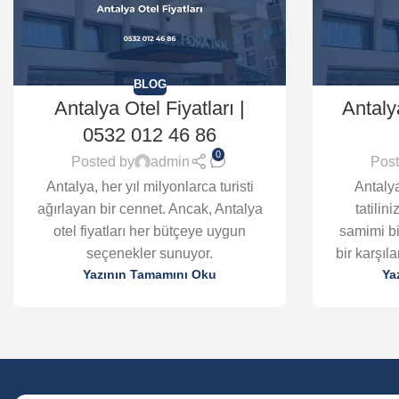
BLOG
Antalya Otel Fiyatları |
Antaly
0532 012 46 86
0
Posted by
admin
Post
Antalya, her yıl milyonlarca turisti
Antalya
ağırlayan bir cennet. Ancak, Antalya
tatilin
otel fiyatları her bütçeye uygun
samimi bi
seçenekler sunuyor.
bir karşıl
Yazının Tamamını Oku
Ya