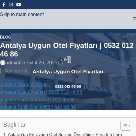
Skip to navigation
Skip to main content
BLOG
Antalya Uygun Otel Fiyatları | 0532 012
46 86
0
admin
On Eylül 26, 2025
İlgili içerik:
Antalya Hadrian Kapısı
Antalya Otel Fiyatları | 0532 012 46 86
Antalya Lara Otel | 0532 012 46 86
Antalya Butik Otel | 0532 012 46 86
Başlıklar
Antalya’da En Uygun Otel Seçimi: Önceliğiniz Fora Inn Lara