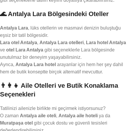
gibi seçeneklerle tatilin keyfini doyasıya çıkarabilirsiniz.
🌊 Antalya Lara Bölgesindeki Oteller
Antalya Lara
, lüks otellerin ve masmavi denizin buluştuğu
eşsiz bir tatil bölgesidir.
Lara otel Antalya
,
Antalya Lara otelleri
,
Lara hotel Antalya
ve
otel Lara Antalya
gibi seçeneklerle Lara bölgesinde
unutulmaz bir deneyim yaşayabilirsiniz.
Ayrıca,
Antalya Lara hotel
arayanlar için hem her şey dahil
hem de butik konseptte birçok alternatif mevcuttur.
👨‍👩‍👧 Aile Otelleri ve Butik Konaklama
Seçenekleri
Tatilinizi ailenizle birlikte mi geçirmek istiyorsunuz?
O zaman
Antalya aile oteli
,
Antalya aile hoteli
ya da
Muratpaşa otel
gibi çocuk dostu ve güvenli tesisleri
değerlendirebilirsiniz.