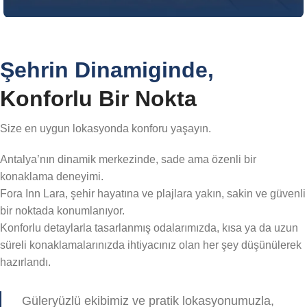
Garden Oda
Şehrin Dinamiginde,
18 m² | 1 ADET DOUBLE + SOFA BED | 3 KİŞİ
Konforlu Bir Nokta
Size en uygun lokasyonda konforu yaşayın.
Antalya’nın dinamik merkezinde, sade ama özenli bir
konaklama deneyimi.
Fora Inn Lara, şehir hayatına ve plajlara yakın, sakin ve güvenli
bir noktada konumlanıyor.
Konforlu detaylarla tasarlanmış odalarımızda, kısa ya da uzun
süreli konaklamalarınızda ihtiyacınız olan her şey düşünülerek
hazırlandı.
Güleryüzlü ekibimiz ve pratik lokasyonumuzla,