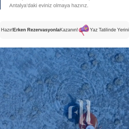
Antalya’daki eviniz olmaya hazırız.
ken Rezervasyonla
Kazanın!
Yaz Tatilinde Yeriniz Hazır!
E