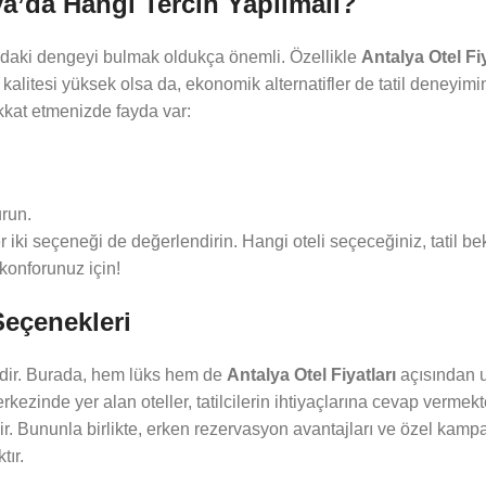
ya’da Hangi Tercih Yapılmalı?
sındaki dengeyi bulmak oldukça önemli. Özellikle
Antalya Otel Fiy
kalitesi yüksek olsa da, ekonomik alternatifler de tatil deneyimin
dikkat etmenizde fayda var:
run.
ki seçeneği de değerlendirin. Hangi oteli seçeceğiniz, tatil bekl
 konforunuz için!
Seçenekleri
esidir. Burada, hem lüks hem de
Antalya Otel Fiyatları
açısından 
zinde yer alan oteller, tatilcilerin ihtiyaçlarına cevap vermekt
r. Bununla birlikte, erken rezervasyon avantajları ve özel kamp
tır.