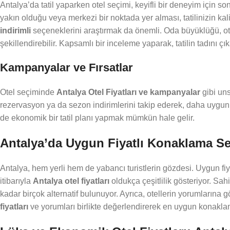
Antalya’da tatil yaparken otel seçimi, keyifli bir deneyim için s
yakın olduğu veya merkezi bir noktada yer alması, tatilinizin kalit
indirimli
seçeneklerini araştırmak da önemli. Oda büyüklüğü, otel
şekillendirebilir. Kapsamlı bir inceleme yaparak, tatilin tadını çık
Kampanyalar ve Fırsatlar
Otel seçiminde
Antalya Otel Fiyatları ve kampanyalar
gibi uns
rezervasyon ya da sezon indirimlerini takip ederek, daha uygun 
de ekonomik bir tatil planı yapmak mümkün hale gelir.
Antalya’da Uygun Fiyatlı Konaklama Seç
Antalya, hem yerli hem de yabancı turistlerin gözdesi. Uygun f
itibarıyla
Antalya otel fiyatları
oldukça çeşitlilik gösteriyor. Sa
kadar birçok alternatif bulunuyor. Ayrıca, otellerin yorumlarına 
fiyatları
ve yorumları birlikte değerlendirerek en uygun konaklamayı 