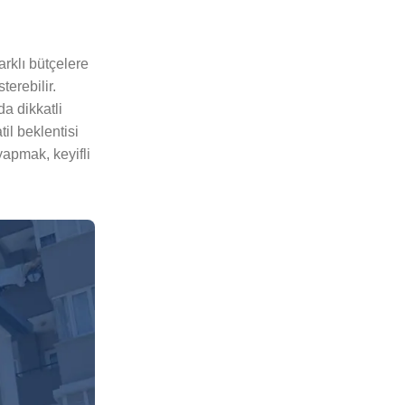
arklı bütçelere
terebilir.
a dikkatli
til beklentisi
yapmak, keyifli