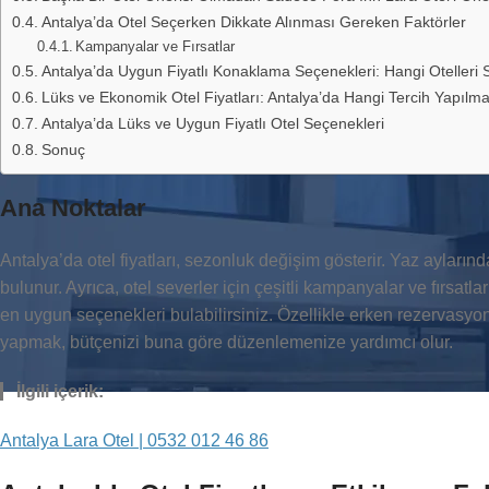
Antalya’da Otel Seçerken Dikkate Alınması Gereken Faktörler
Kampanyalar ve Fırsatlar
Antalya’da Uygun Fiyatlı Konaklama Seçenekleri: Hangi Otelleri 
Lüks ve Ekonomik Otel Fiyatları: Antalya’da Hangi Tercih Yapılma
Antalya’da Lüks ve Uygun Fiyatlı Otel Seçenekleri
Sonuç
Ana Noktalar
Antalya’da otel fiyatları, sezonluk değişim gösterir. Yaz aylarında
bulunur. Ayrıca, otel severler için çeşitli kampanyalar ve fırsatl
en uygun seçenekleri bulabilirsiniz. Özellikle erken rezervasyo
yapmak, bütçenizi buna göre düzenlemenize yardımcı olur.
İlgili içerik:
Antalya Lara Otel | 0532 012 46 86