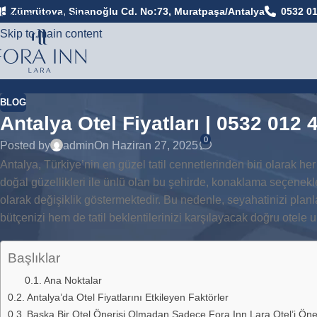
Zümrütova, Sinanoğlu Cd. No:73, Muratpaşa/Antalya
0532 01
Skip to navigation
Skip to main content
BLOG
Antalya Otel Fiyatları | 0532 012 
0
Posted by
admin
On Haziran 27, 2025
Antalya, Türkiye’nin en güzel tatil cennetlerinden biri olarak her yı
doğal güzellikleri ile ünlü olan bu şehirde, konaklama seçenekle
olarak değişiklik göstermektedir. Bu nedenle, seyahatinizi plan
bütçenizi hem de tatil beklentilerinizi karşılayacak doğru otele ulaş
Başlıklar
Ana Noktalar
Antalya’da Otel Fiyatlarını Etkileyen Faktörler
Başka Bir Otel Önerisi Olmadan Sadece Fora Inn Lara Otel’i Ön