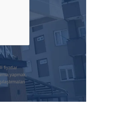
i fiyatlar
tırma yapmak,
ılaştırmaları