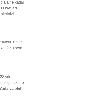
; plaja ne kadar
l Fiyatları
hlerinizi
rdandır. Erken
m konforlu hem
3 yılı
kte seçeneklere
Antalya otel