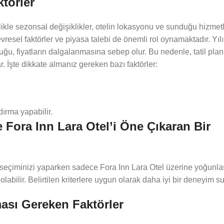
ktörler
likle sezonsal değişiklikler, otelin lokasyonu ve sunduğu hizmetle
resel faktörler ve piyasa talebi de önemli rol oynamaktadır. Yılın
u, fiyatların dalgalanmasına sebep olur. Bu nedenle, tatil planl
 İşte dikkate almanız gereken bazı faktörler:
dırma yapabilir.
Fora Inn Lara Otel’i Öne Çıkaran Bir
el seçiminizi yaparken sadece Fora Inn Lara Otel üzerine yoğunl
labilir. Belirtilen kriterlere uygun olarak daha iyi bir deneyim su
ası Gereken Faktörler