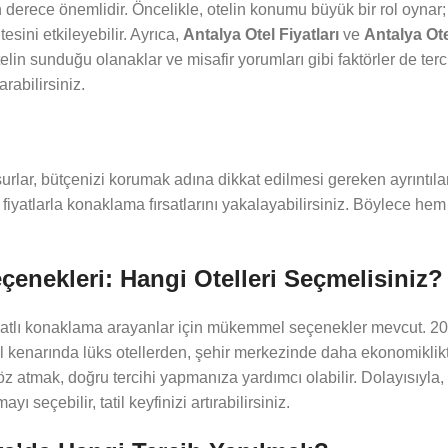
on derece önemlidir. Öncelikle, otelin konumu büyük bir rol oynar
esini etkileyebilir. Ayrıca,
Antalya Otel Fiyatları
ve
Antalya Ote
in sunduğu olanaklar ve misafir yorumları gibi faktörler de terci
arabilirsiniz.
urlar, bütçenizi korumak adına dikkat edilmesi gereken ayrıntıla
fiyatlarla konaklama fırsatlarını yakalayabilirsiniz. Böylece he
enekleri: Hangi Otelleri Seçmelisiniz?
iyatlı konaklama arayanlar için mükemmel seçenekler mevcut. 202
hil kenarında lüks otellerden, şehir merkezinde daha ekonomikli
göz atmak, doğru tercihi yapmanıza yardımcı olabilir. Dolayısıyla,
seçebilir, tatil keyfinizi artırabilirsiniz.