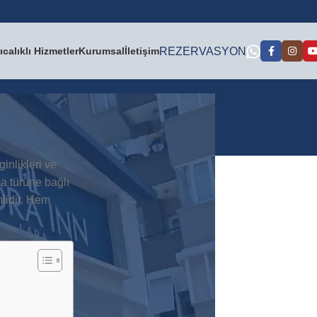
ıcalıklı Hizmetler
Kurumsal
İletişim
REZERVASYON
Kategoriler
ginlikleri ve
ma türüne bağlı
Blog
lidir. Hem
Seyahat Rehberi