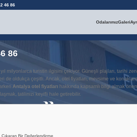
2 46 86
Odalarımız
Galeri
Ayr
46 86
l milyonlarca turistin ilgisini çekiyor. Güneşli plajları, tarihi zen
ri de oldukça çeşitli. Ancak, otel fiyatları, mevsime ve konakla
larken
Antalya otel fiyatları
hakkında kapsamlı bilgi almak önem
mak, tatilinizi keyifli hale getirebilir.
e Çıkaran Bir Değerlendirme