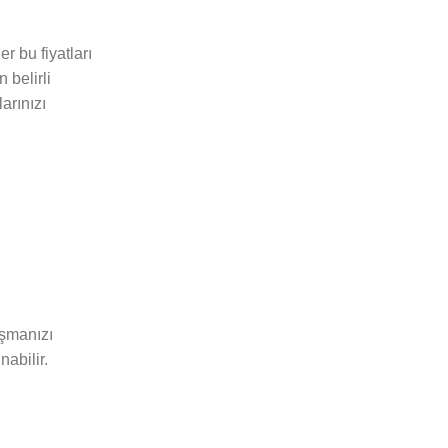
r bu fiyatları
 belirli
arınızı
aşmanızı
nabilir.