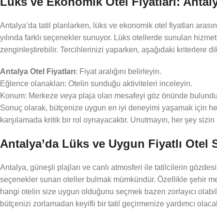
Lüks ve Ekonomik Otel Fiyatları: Antal
Antalya’da tatil planlarken, lüks ve ekonomik otel fiyatları ara
yılında farklı seçenekler sunuyor. Lüks otellerde sunulan hizmet 
zenginleştirebilir. Tercihlerinizi yaparken, aşağıdaki kriterlere 
Antalya Otel Fiyatları
: Fiyat aralığını belirleyin.
Eğlence olanakları: Otelin sunduğu aktiviteleri inceleyin.
Konum: Merkeze veya plaja olan mesafeyi göz önünde bulundu
Sonuç olarak, bütçenize uygun en iyi deneyimi yaşamak için her i
karşılamada kritik bir rol oynayacaktır. Unutmayın, her şey sizin
Antalya’da Lüks ve Uygun Fiyatlı Otel 
Antalya, güneşli plajları ve canlı atmosferi ile tatilcilerin gözd
seçenekler sunan oteller bulmak mümkündür. Özellikle şehir merke
hangi otelin size uygun olduğunu seçmek bazen zorlayıcı olabili
bütçenizi zorlamadan keyifli bir tatil geçirmenize yardımcı olacak