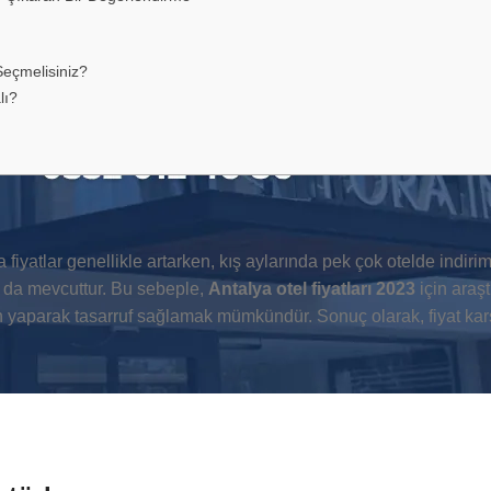
Seçmelisiniz?
lı?
 fiyatlar genellikle artarken, kış aylarında pek çok otelde indiriml
ar da mevcuttur. Bu sebeple,
Antalya otel fiyatları 2023
için araş
n yaparak tasarruf sağlamak mümkündür. Sonuç olarak, fiyat karş