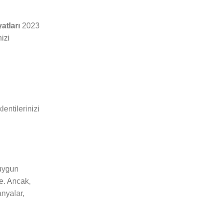
atları
2023
izi
entilerinizi
uygun
e. Ancak,
anyalar,