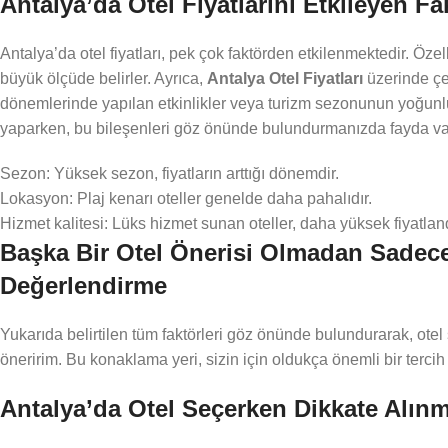
Antalya’da Otel Fiyatlarını Etkileyen Fa
Antalya’da otel fiyatları, pek çok faktörden etkilenmektedir. Özel
büyük ölçüde belirler. Ayrıca,
Antalya Otel Fiyatları
üzerinde çev
dönemlerinde yapılan etkinlikler veya turizm sezonunun yoğunluğ
yaparken, bu bileşenleri göz önünde bulundurmanızda fayda var.
Sezon: Yüksek sezon, fiyatların arttığı dönemdir.
Lokasyon: Plaj kenarı oteller genelde daha pahalıdır.
Hizmet kalitesi: Lüks hizmet sunan oteller, daha yüksek fiyatlan
Başka Bir Otel Önerisi Olmadan Sadece 
Değerlendirme
Yukarıda belirtilen tüm faktörleri göz önünde bulundurarak, ot
öneririm. Bu konaklama yeri, sizin için oldukça önemli bir tercih o
Antalya’da Otel Seçerken Dikkate Alınm